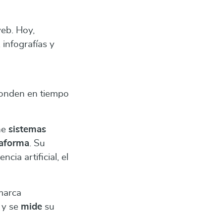
web. Hoy,
 infografías y
onden en tiempo
ñe
sistemas
taforma
. Su
cia artificial, el
 marca
 y se
mide
su