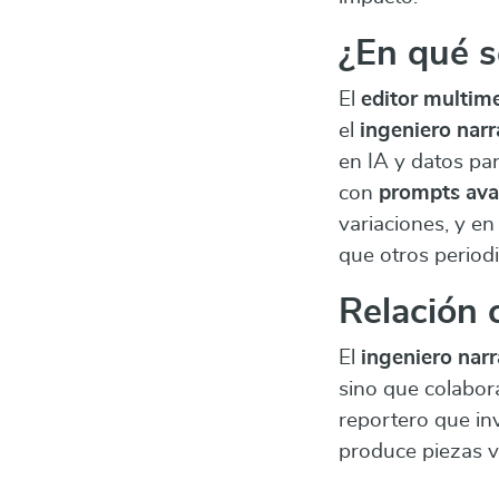
¿En qué s
El
editor multim
el
ingeniero narr
en IA y datos par
con
prompts av
variaciones, y e
que otros periodi
Relación 
El
ingeniero narr
sino que colabor
reportero que inv
produce piezas v