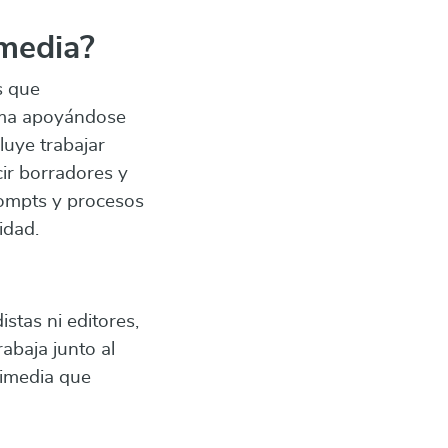
imedia?
s que
orma apoyándose
luye trabajar
cir borradores y
rompts y procesos
idad.
istas ni editores,
rabaja junto al
timedia que