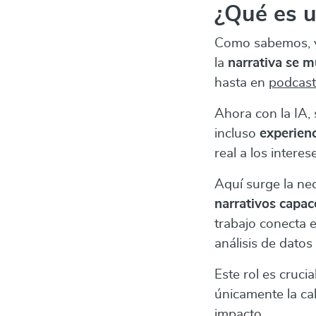
¿Qué es 
Como sabemos, ya
la
narrativa se m
hasta en
podcas
Ahora con la IA,
incluso
experien
real a los interes
Aquí surge la ne
narrativos
capac
trabajo conecta el
análisis de datos
Este rol es cruci
únicamente la ca
impacto.