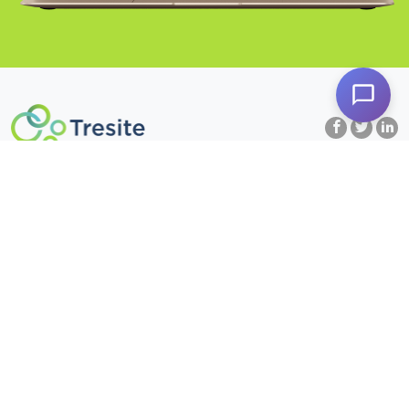
Servicios
Alianzas
Para Directores
Acelerador de Medios
Para Redacción
Transformacón Digital
Para Editores
Periodismo de Calidad
Para Colaboradores
Monetización
Casos de Éxito
SACS
Nosotros
Plataforma Editorial SEO/UX
Blog
Demo
Contacto